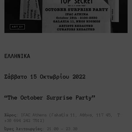
ΕΛΛΗΝΙΚΑ
Σάββατο 15 Οκτωβρίου 2022
“The October Surprise Party”
Χώρος:
IFAC Athens (Γαλαξία 11, Αθήνα, 117 45, Τ:
+30 694 242 7512)
Ώρες λειτουργίας:
21.00 – 23.30