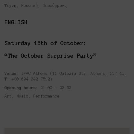
Τέχνη, Μουσική, Περφόρμανς
ENGLISH
Saturday 15th of October:
“The October Surprise Party”
Platforms Project
Venue
: IFAC Athens (11 Galaxia Str. Athens, 117 45,
Το Platforms Project ειναι μια διεθνής έκθεση
Τ: +30 694 242 7512)
της ανεξάρτητης εικαστικής σκηνής και
Opening hours:
21.00 – 23.30
παρουσιάζεται κάθε χρόνο από το 2013. Το
Art, Music, Performance
Platforms Project σκοπό έχει να χαρτογραφήσει
την εικαστική δράση όπως αυτή παράγεται μέσα
στα πλαίσια ομαδικών πρωτοβουλιών καλλιτεχνών
που αποφασίζουν να αναζητήσουν από κοινού
λύσεις στα εικαστικά ερωτήματα δημιουργώντας
τις λεγόμενες πλατφόρμες.