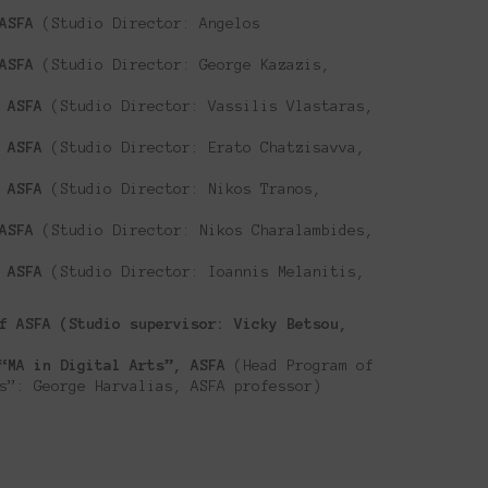
 ASFA
(Studio Director: Angelos
 ASFA
(Studio Director: George Kazazis,
f ASFA
(Studio Director: Vassilis Vlastaras,
f ASFA
(Studio Director: Erato Chatzisavva,
f ASFA
(Studio Director: Nikos Tranos,
 ASFA
(Studio Director: Nikos Charalambides,
f ASFA
(Studio Director: Ioannis Melanitis,
f ASFA (Studio supervisor: Vicky Betsou,
 “MA in Digital Arts”, ASFA
(Head Program of
s”: George Harvalias, ASFA professor)