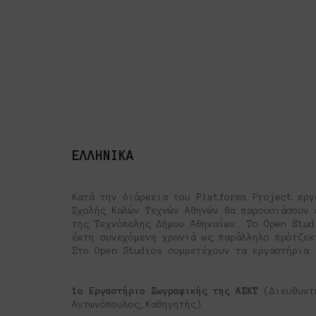
ΕΛΛΗΝΙΚΑ
Κατά την διάρκεια του Platforms Project εργ
Σχολής Καλών Τεχνών Αθηνών θα παρουσιάσουν
της Τεχνόπολης Δήμου Αθηναίων. To Open Stud
έκτη συνεχόμενη χρονιά ως παράλληλο πρότζ
Στο Open Studios συμμετέχουν τα εργαστήρια:
1
o
Εργαστήριο Ζωγραφικής της ΑΣΚΤ
(Διευθυντη
Αντωνόπουλος,Καθηγητής)