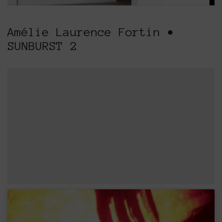
Amélie Laurence Fortin •
SUNBURST 2
Platforms Project
Το Platforms Project ειναι μια διεθνής έκθεση
της ανεξάρτητης εικαστικής σκηνής και
παρουσιάζεται κάθε χρόνο από το 2013. Το
Platforms Project σκοπό έχει να χαρτογραφήσει
την εικαστική δράση όπως αυτή παράγεται μέσα
στα πλαίσια ομαδικών πρωτοβουλιών καλλιτεχνών
που αποφασίζουν να αναζητήσουν από κοινού
λύσεις στα εικαστικά ερωτήματα δημιουργώντας
τις λεγόμενες πλατφόρμες.
The Platforms Project is an international