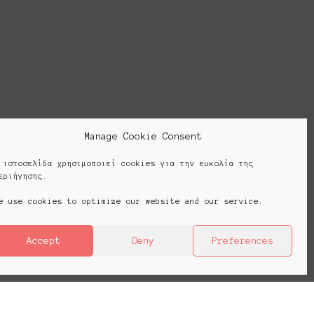
creating the so-called platforms.
Cookie Policy (EU)
Manage Cookie Consent
 ιστοσελίδα χρησιμοποιεί cookies για την ευκολία της
εριήγησης.
e use cookies to optimize our website and our service.
Accept
Deny
Preferences