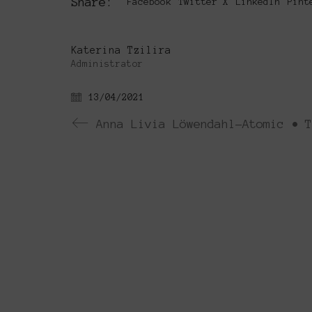
Share:
Facebook
Twitter X
LinkedIn
Pint
Katerina Tzilira
Administrator
13/04/2021
Anna Livia Löwendahl-Atomic • T
Το Platforms Project ειναι μια διεθνή
Platforms Project σκοπό έχει να χαρτογρα
καλλιτεχνών που αποφασίζουν να αναζητη
The Platforms Project is an interna
2013. The objective of Platforms Proj