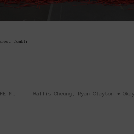
erest
Tumblr
Anna Livia Löwendahl-Atomic • THE M{}ESUM
Platforms Project