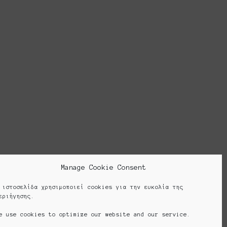
ρουσιάζεται κάθε χρόνο από το 2013. Το
έσα στα πλαίσια ομαδικών πρωτοβουλιών
ημιουργώντας τις λεγόμενες πλατφόρμες.
 has been presented every year since
 the context of collective initiatives
creating the so-called platforms.
Cookie Policy (EU)
Manage Cookie Consent
 ιστοσελίδα χρησιμοποιεί cookies για την ευκολία της
εριήγησης.
e use cookies to optimize our website and our service.