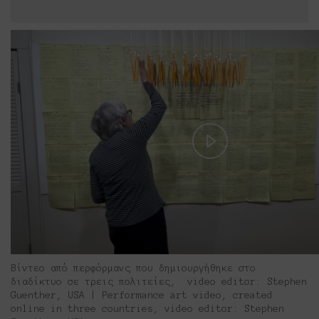
Play
Video
Bίντεο από περφόρμανς που δημιουργήθηκε στο
διαδίκτυο σε τρεις πολιτείες, video editor: Stephen
Guenther, USA | Performance art video, created
online in three countries, video editor: Stephen