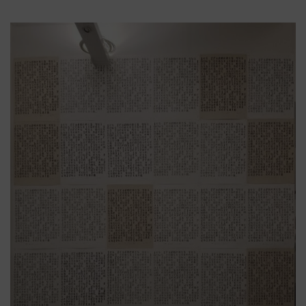
Platforms Project
Το Platforms Project ειναι μια διεθνής έκθεση
της ανεξάρτητης εικαστικής σκηνής και
παρουσιάζεται κάθε χρόνο από το 2013. Το
Platforms Project σκοπό έχει να χαρτογραφήσει
την εικαστική δράση όπως αυτή παράγεται μέσα
στα πλαίσια ομαδικών πρωτοβουλιών καλλιτεχνών
που αποφασίζουν να αναζητήσουν από κοινού
λύσεις στα εικαστικά ερωτήματα δημιουργώντας
τις λεγόμενες πλατφόρμες.