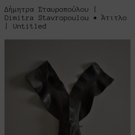
Δήμητρα Σταυροπούλου |
Dimitra Stavropoulou • Άτιτλο
| Untitled
Platforms Project
Το Platforms Project ειναι μια διεθνής έκθεση
της ανεξάρτητης εικαστικής σκηνής και
παρουσιάζεται κάθε χρόνο από το 2013. Το
Platforms Project σκοπό έχει να χαρτογραφήσει
την εικαστική δράση όπως αυτή παράγεται μέσα
στα πλαίσια ομαδικών πρωτοβουλιών καλλιτεχνών
που αποφασίζουν να αναζητήσουν από κοινού
λύσεις στα εικαστικά ερωτήματα δημιουργώντας
τις λεγόμενες πλατφόρμες.
The Platforms Project is an international