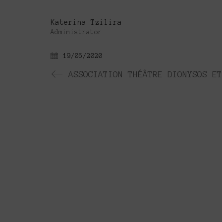
Katerina Tzilira
Administrator
19/05/2020
Το Platforms Project ειναι μια διεθνή
Platforms Project σκοπό έχει να χαρτογρα
καλλιτεχνών που αποφασίζουν να αναζητη
The Platforms Project is an interna
2013. The objective of Platforms Proj
by artists who decide to join fo