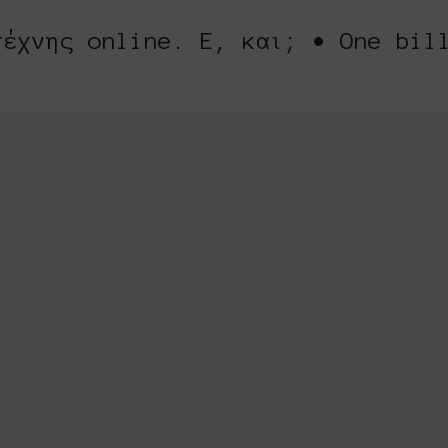
τέχνης online. Ε, και; • One bil