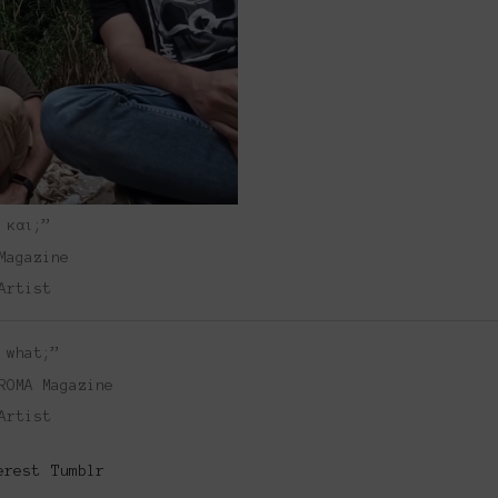
o
 και;”
Magazine
Artist
 what;”
ROMA Magazine
Artist
erest
Tumblr