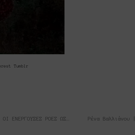
o
erest
Tumblr
Στέργιος Αδάμ | Stergios Adam • ΟΙ ΕΝΕΡΓΟΥΣΕΣ ΡΟΕΣ ΩΣ ΔΙΑΜΟΡΦΩΤΕΣ ΤΗΣ ΑΤΜΟΣΦΑΙΡΑΣ | THE ACTIVE FLOWS AS MODULATORS OF THE ATMOSPHERE