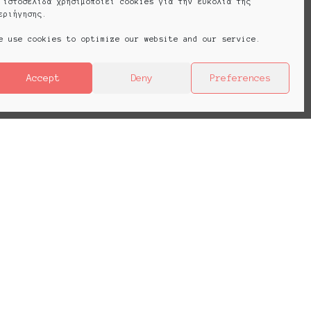
 ιστοσελίδα χρησιμοποιεί cookies για την ευκολία της
εριήγησης.
e use cookies to optimize our website and our service.
Accept
Deny
Preferences