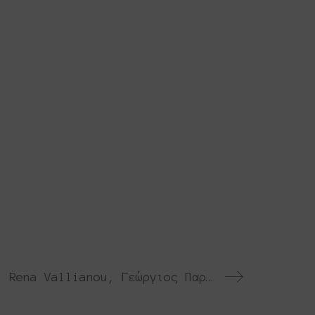
Ρένα Βαλλιάνου | Rena Vallianou, Γεώργιος Παρτσινέβελος | Georgios Partsinevelos • ΜΕΣΑ ΣΤΟ ΧΡΟΝΟ | INSIDE THE TIME