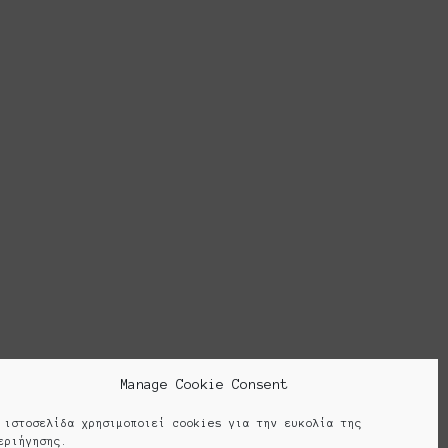
ρουσιάζεται κάθε χρόνο από το 2013. Το
έσα στα πλαίσια ομαδικών πρωτοβουλιών
ημιουργώντας τις λεγόμενες πλατφόρμες.
 has been presented every year since
 the context of collective initiatives
creating the so-called platforms.
Cookie Policy (EU)
Manage Cookie Consent
 ιστοσελίδα χρησιμοποιεί cookies για την ευκολία της
εριήγησης.