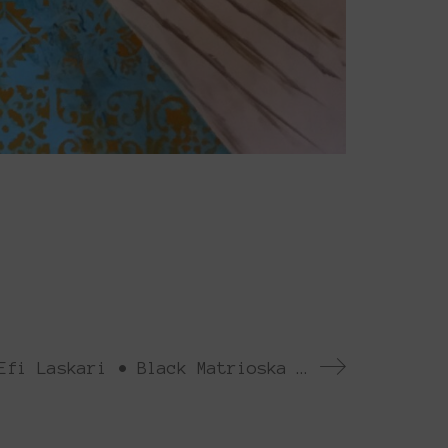
Έφη Λάσκαρη | Efi Laskari • Black Matrioska (Kokoschka)