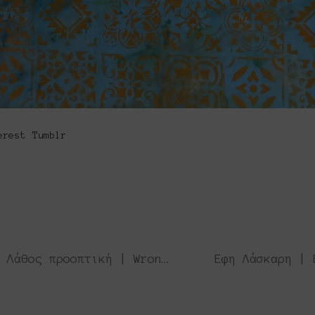
erest
Tumblr
Αλιόνα Τζούφη | Aliona Tzoufi • Λάθος προοπτική | Wrong perspective