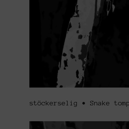
stöckerselig • Snake tom