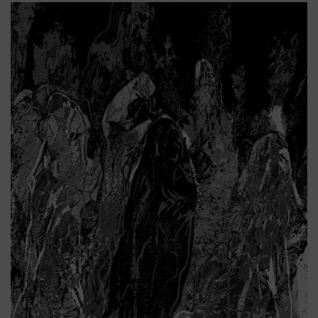
Platforms Project
Το Platforms Project ειναι μια διεθνής έκθεση
της ανεξάρτητης εικαστικής σκηνής και
παρουσιάζεται κάθε χρόνο από το 2013. Το
Platforms Project σκοπό έχει να χαρτογραφήσει
την εικαστική δράση όπως αυτή παράγεται μέσα
στα πλαίσια ομαδικών πρωτοβουλιών καλλιτεχνών
που αποφασίζουν να αναζητήσουν από κοινού
λύσεις στα εικαστικά ερωτήματα δημιουργώντας
τις λεγόμενες πλατφόρμες.
The Platforms Project is an international
exhibition of the independent art scene and
has been presented every year since 2013. The
objective of Platforms Project is to map
artistic action as it is produced in the
context of collective initiatives by artists
who decide to join forces in seeking answers
to artistic questions by creating the so-