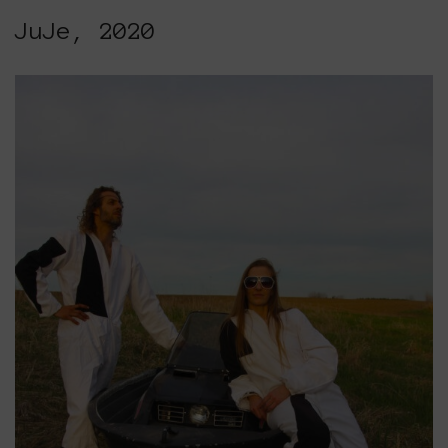
JuJe, 2020
Platforms Project
Το Platforms Project ειναι μια διεθνής έκθεση
της ανεξάρτητης εικαστικής σκηνής και
παρουσιάζεται κάθε χρόνο από το 2013. Το
Platforms Project σκοπό έχει να χαρτογραφήσει
την εικαστική δράση όπως αυτή παράγεται μέσα
στα πλαίσια ομαδικών πρωτοβουλιών καλλιτεχνών
που αποφασίζουν να αναζητήσουν από κοινού
λύσεις στα εικαστικά ερωτήματα δημιουργώντας
τις λεγόμενες πλατφόρμες.
The Platforms Project is an international
exhibition of the independent art scene and
has been presented every year since 2013. The
objective of Platforms Project is to map
artistic action as it is produced in the