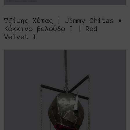
Τζίμης Χύτας | Jimmy Chitas •
Κόκκινο βελούδο Ι | Red
Velvet Ι
Platforms Project
Το Platforms Project ειναι μια διεθνής έκθεση
της ανεξάρτητης εικαστικής σκηνής και
παρουσιάζεται κάθε χρόνο από το 2013. Το
Platforms Project σκοπό έχει να χαρτογραφήσει
την εικαστική δράση όπως αυτή παράγεται μέσα
στα πλαίσια ομαδικών πρωτοβουλιών καλλιτεχνών
που αποφασίζουν να αναζητήσουν από κοινού